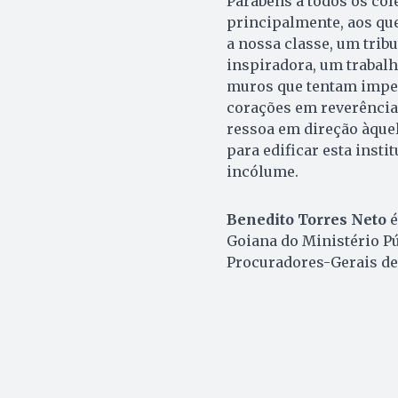
Parabéns a todos os co
principalmente, aos que
a nossa classe, um trib
inspiradora, um trabal
muros que tentam imped
corações em reverência
ressoa em direção àque
para edificar esta insti
incólume.
Benedito Torres Neto
é
Goiana do Ministério Pú
Procuradores-Gerais de 