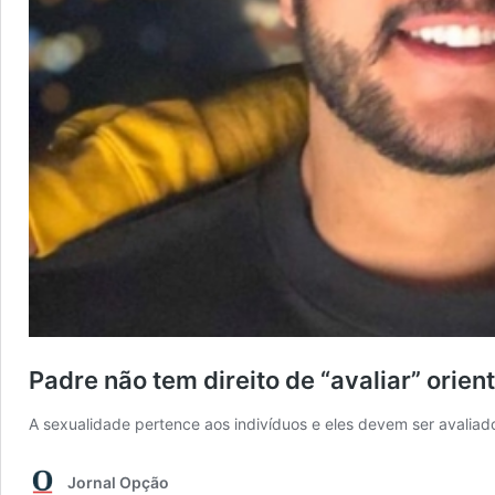
Padre não tem direito de “avaliar” orie
A sexualidade pertence aos indivíduos e eles devem ser avaliado
Jornal Opção