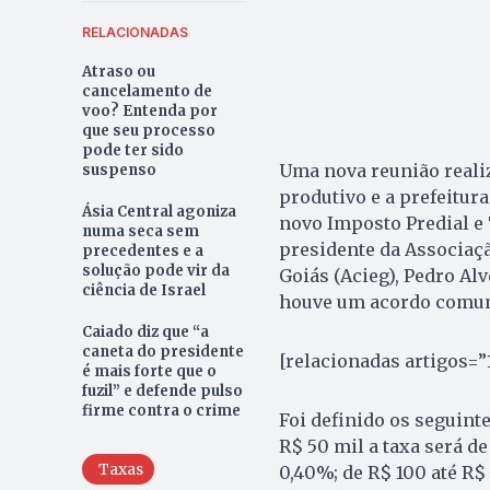
RELACIONADAS
Atraso ou
cancelamento de
voo? Entenda por
que seu processo
pode ter sido
Uma nova reunião realiz
suspenso
produtivo e a prefeitura
Ásia Central agoniza
novo Imposto Predial e 
numa seca sem
presidente da Associaçã
precedentes e a
solução pode vir da
Goiás (Acieg), Pedro Alv
ciência de Israel
houve um acordo comum
Caiado diz que “a
caneta do presidente
[relacionadas artigos=”
é mais forte que o
fuzil” e defende pulso
firme contra o crime
Foi definido os seguinte
R$ 50 mil a taxa será d
Taxas
0,40%; de R$ 100 até R$ 