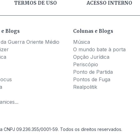
TERMOS DE USO
ACESSO INTERNO
 e Blogs
Colunas e Blogs
 da Guerra Oriente Médio
Música
izer
O mundo bate à porta
ica
Opção Jurídica
Periscópio
Ponto de Partida
Pocus
Pontos de Fuga
a
Realpolitik
nices...
a CNPJ 09.236.355/0001-59. Todos os direitos reservados.