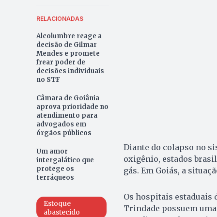
RELACIONADAS
Alcolumbre reage a
decisão de Gilmar
Mendes e promete
frear poder de
decisões individuais
no STF
Câmara de Goiânia
aprova prioridade no
atendimento para
advogados em
órgãos públicos
Diante do colapso no si
Um amor
oxigênio, estados bras
intergalático que
protege os
gás. Em Goiás, a situaçã
terráqueos
Os hospitais estaduais 
Estoque
Trindade possuem uma q
abastecido