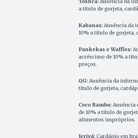
Toshca:
Ausência da in
a título de gorjeta, car
Kabanas:
Ausência da i
10% a título de gorjeta,
Pankekas e Waffles:
Au
acréscimo de 10% a títu
preços.
QG:
Ausência da inform
título de gorjeta, cardá
Coco Bambu:
Ausência 
de 10% a título de gorje
alimentos impróprios.
Jerivá:
Cardápio em brai