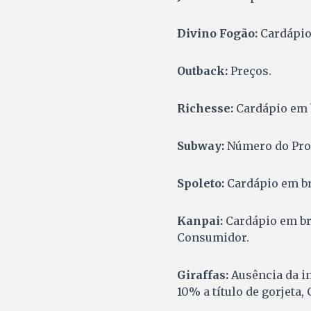
Divino Fogão:
Cardápio
Outback:
Preços.
Richesse:
Cardápio em b
Subway:
Número do Pro
Spoleto:
Cardápio em br
Kanpai:
Cardápio em bra
Consumidor.
Giraffas:
Ausência da i
10% a título de gorjeta