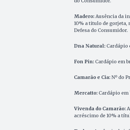
do Consumidor.
Madero:
Ausência da i
10% a titulo de gorjeta
Defesa do Consumidor.
Dna Natural:
Cardápio 
Fon Pin:
Cardápio em br
Camarão e Cia:
Nº do P
Mercatto:
Cardápio em b
Vivenda do Camarão:
A
acréscimo de 10% a títu