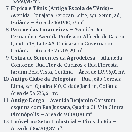
15.440,96 m².
Hípica e Tênis (Antiga Escola de Tênis)
–
Avenida Ubirajara Berocan Leite, s/n, Setor Jaó,
Goiânia – Área de 160.910,57 m².
Parque das Laranjeiras
– Avenida Dom
Fernando e Avenida Professor Alfredo de Castro,
Quadra 1B, Lote 4A, Chácara do Governador,
Goiânia – Área de 25.205,29 m².
Usina de Sementes da Agrodefesa
– Alameda
Contorno, Rua Flor de Queiroz e Rua Floresta,
Jardim Bela Vista, Goiânia – Área de 13.995,01 m².
Antigo Clube da Telegoiás
– Rua João Correia
Lima, s/n, Quadra 140, Cidade Jardim, Goiânia –
Área de 54.526,61 m².
Antigo Dergo
– Avenida Benjamin Constant
esquina com Rua Jussara, Quadra 01, Vila Cintra,
Pirenópolis – Área de 9.600,00 m².
Imóvel no Setor Industrial
– Pires do Rio –
Área de 684.709,87 m².