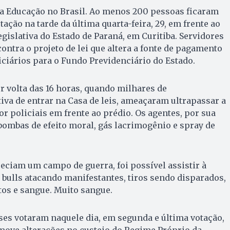
 a Educação no Brasil. Ao menos 200 pessoas ficaram
ação na tarde da última quarta-feira, 29, em frente ao
gis­lativa do Estado de Paraná, em Curitiba. Servidores
ontra o projeto de lei que altera a fonte de pagamento
iciários para o Fundo Previ­denciário do Estado.
or volta das 16 horas, quando milhares de
tiva de entrar na Casa de leis, ameaçaram ultrapassar a
or policiais em frente ao prédio. Os agentes, por sua
ombas de efeito moral, gás lacrimogênio e spray de
eciam um campo de guerra, foi possível assistir à
t bulls atacando manifestantes, tiros sendo disparados,
tos e sangue. Muito sangue.
es votaram naquele dia, em segunda e última votação,
omove alterações no custeio do Regime Próprio da