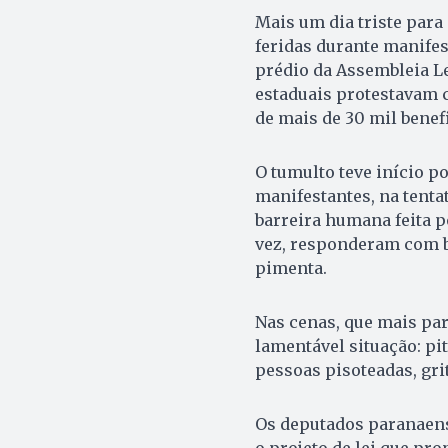
Mais um dia triste para
feridas durante manifest
prédio da Assembleia Le
estaduais protestavam c
de mais de 30 mil benef
O tumulto teve início p
manifestantes, na tenta
barreira humana feita p
vez, responderam com b
pimenta.
Nas cenas, que mais par
lamentável situação: pi
pessoas pisoteadas, gri
Os deputados paranaens
o projeto de lei que pr