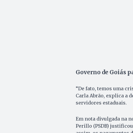
Governo de Goiás par
“De fato, temos uma cris
Carla Abrão, ex­plica a 
servidores estaduais.
Em nota divulgada na no
Perillo (PSDB) justific
assim, os pagamentos de